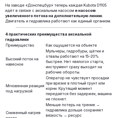
На заводе «Донспецбур» теперь каждая Kubota D1105
идёт в связке с аксиальным насосом
и насосом
увеличенного потока на дополнительную линию
.
Двигатель и гидравлика работают как единый организм.
4 практических преимущества аксиальной
гидравлики
Преимущество
Как ощущается на объекте
Мульчеры, гидробуры, щётки и
отвалы работают на 15–20%
Высокий поток на
быстрее. Нет «вялого» старта,
навесное
инструмент сразу выходит на
рабочие обороты.
Оператор не чувствует просадки
при врезке в плотный грунт или
Мгновенная реакция
корни. Крутящий момент
под нагрузкой
передаётся без задержек, машина
не глохнет.
Меньше потерь на трение →
гидравлика дольше сохраняет
Сниженный нагрев
вязкость → ресурс
масла