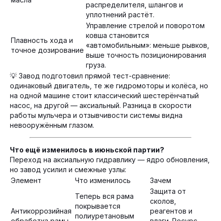
распределителя, шлангов и
уплотнений растёт.
Управление стрелой и поворотом
ковша становится
Плавность хода и
«автомобильным»: меньше рывков,
точное дозирование
выше точность позиционирования
груза.
💡 Завод подготовил прямой тест-сравнение:
одинаковый двигатель, те же гидромоторы и колёса, но
на одной машине стоит классический шестерёнчатый
насос, на другой — аксиальный. Разница в скорости
работы мульчера и отзывчивости системы видна
невооружённым глазом.
Что ещё изменилось в июньской партии?
Переход на аксиальную гидравлику — ядро обновления,
но завод усилил и смежные узлы:
Элемент
Что изменилось
Зачем
Защита от
Теперь вся рама
сколов,
покрывается
Антикоррозийная
реагентов и
полиуретановым
обработка рамы
влаги. Ресурс