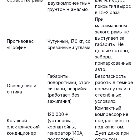
двухкомпонентным
покрытия вырос
грунтом + эмалью
в 1.5–2 раза.
При
максимальном
залоге рамы не
выступает за
Противовес
Чугунный, 170 кг, со
габариты. Не
«Профи»
срезанными углами
цепляет стены,
заборы,
припаркованные
авто.
Габариты,
Безопасность
поворотники, стоп-
работы в тёмное
Освещение и
сигналы, аварийка
время суток и в
оптика
(работает без
стеснённых
зажигания)
условиях.
Компактный
120 000 ₽
компрессор не
Крышной
(установка,
съедает место
электрический
кронштейны,
под капотом.
кондиционер
генератор 140А,
Дует даже при
подготовка)
открытом