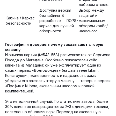
лобовом стекле.
Доступна версия
Выбор между
без кабины. В
защитой и
Кабина / Каркас
разработке — ROPS-
максимальным
безопасности
каркас для лучшей
обзором колёс/
обзорности
навесного.
География и доверие: почему заказывают вторую
машину
Июньская партия (№543–558) разъезжается от Сергиева
Посада до Магадана. Особенно показателен кейс
ПОДПИСЫВАЕТЕСЬ НА НАШ
клиента из Магадана: он уже эксплуатирует один из
RUTUBE-КАНАЛ
самых первых «Волгодонцев» (на двигателе Lifan).
Конструкция, манёвренность и надёжность рамы
убедили его заказать вторую машину — теперь в версии
«Профи» с Kubota, аксиальным насосом и полной
Там мы регулярно выкладываем
комплектацией.
полезное видео о наших
погрузчиках и другой технике
Это не единичный случай. По статистике завода, более
30% клиентов возвращаются за 2–3 единицами техники,
постепенно обновляя парк. Переход на аксиальную
ПЕРЕЙТИ НА RUTUBE