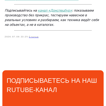
8 (800) 500-10-95
Телефон бесплатной горячей линии
Подписывайтесь на
канал «Донспецбур»
: показываем
производство без прикрас, тестируем навесное в
8 (919) 878-46-76
реальных условиях и разбираем, как техника ведёт себя
Телефон отдела продаж
на объектах, а не в каталогах.
8 (988) 998-28-71
2026-07-06 23:25
Статьи
Телефон технического отдела
zavoddsb@gmail.com
Электронная почта
АДРЕС
347360, Ростовская область,
г.Волгодонск, ул. 2-я Заводская, 9д
ВРЕМЯ РАБОТЫ
Понедельник-пятница
с 08:00 до 17:00