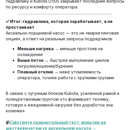
гидравлику и Kubota D1105 закрывает последние вопросы
по ресурсу и комфорту оператора.
✅ Итог: гидравлика, которая зарабатывает, а не
простаивает
Аксиально-поршневой насос — это не «маркетинговая
опция», а ответ на реальные запросы подрядчиков:
Меньше нагрева
→ меньше простоев на
охлаждение
Выше поток
→ быстрее выполнение циклов
погрузки/кошения/бурения
Плавный отклик
→ ниже утомляемость
оператора, точнее работа с хрупкими грузами
В связке с чугунным блоком Kubota, усиленной рамой и
полиуретановым грунтом это формирует технику,
готовую к ежедневной нагрузке без доработок «на
коленке».
КОНТАКТЫ
📹
Смотрите сравнительный тест: мульчер на
шестерёнчатом vs аксиальном насосе →