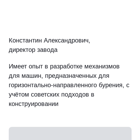
Только за первый год было реализовано
более 50 погрузчиков.
Далее увеличили выпуск с 4 до 16 штук
в месяц, за счет расширения мощностей
Посмотрите обзор производства
21:07
сборки наших мини-погрузчиков
МЫ
ПОСТОЯННО РАЗВИВАЕМСЯ
И ВОПЛОЩАЕМ В ЖИЗНЬ
НАКОПЛЕННЫЕ ЗНАНИЯ И ОПЫТ
Мы не останавливаемся на достигнутом.
Каждый год представляем новые