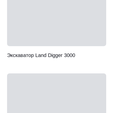
модели, что свидетельствует
о постоянном стремлении к инновациям.
Наш опыт и накопленные знания
позволяют постоянно улучшать и
развивать технику
Константин Александрович набрал
опытную команду единомышленников.
Это позволяет следить за динамикой
рынка и удовлетворять появляющиеся
запросы.
Вовремя ощутив запрос на мини-
погрузчики, перевели часть
производственных мощностней с мини-
экскаваторов на мини-погрузчики