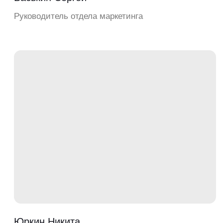
Все вопросы стараемся решать
быстро, в течение пары дней.
Даже, если случай негарантийный
НЕ ОСТАВИМ ВАС НАЕДИНЕ
С ТЕХНИКОЙ ПОСЛЕ ПОКУПКИ
Любую вашу проблему решаем
незамедлительно, при необходимости
через видео-звонок
ДОСТАВЛЯЕМ
В ЛЮБУЮ
ТОЧКУ РОССИИ