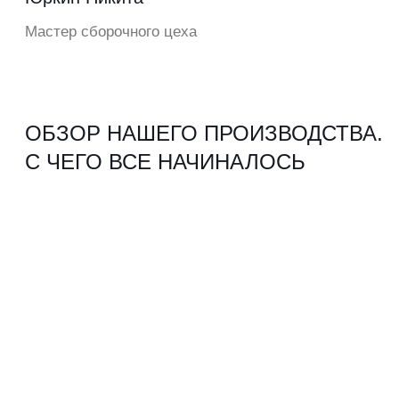
Если вы не можете забрать технику
самостоятельно, то мы организуем
доставку.
Всю логистику берем на себя:
расчет цены;
подбор автотранспорта;
страхование груза;
погрузка
Вам останется только встретить
технику у себя на объекте в
назначенное время и оплатить
доставку