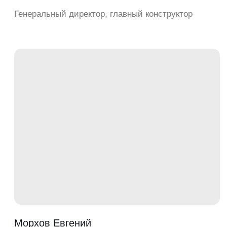
У НАС ЕСТЬ
СОБСТВЕННЫЙ
ОТДЕЛ ГИДРАВЛИКИ
Который специализируется на
проектировании и подборе
гидравлических систем для техники.
Мы уделяем особое внимание
детальным расчетам, чтобы
гарантировать оптимальную работу
гидросистемы