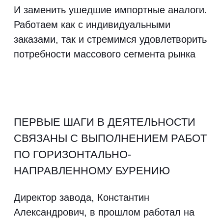
бригаду, приобрел машину и
самостоятельно выполнял работы по
ГНБ.
Но, столкнулся с проблемой
недостатка доступной спецтехники.
Те, кто предоставлял технику,
диктовали свои условия, включая
цены и сроки.
Идея о производстве всегда привлекала
Константина Александровича. Поэтому он
решил попробовать свои силы в создании
мини-экскаваторов.
Первый год был посвящен разработке
прототипа, формированию концепции и
устранению неисправностей. Затем
полгода проводились тщательные
испытания и обкатка техники.
Таким образом, появился первый
экскаватор Landdiger 3000