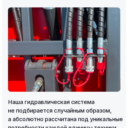
8 (800) 500-10-95
Телефон бесплатной горячей линии
8 (919) 878-46-76
Телефон отдела продаж
8 (988) 998-28-71
Телефон технического отдела
zavoddsb@gmail.com
Электронная почта
АДРЕС
347360, Ростовская область,
г.Волгодонск, ул. 2-я Заводская, 9д
ВРЕМЯ РАБОТЫ
Понедельник-пятница
с 08:00 до 17:00