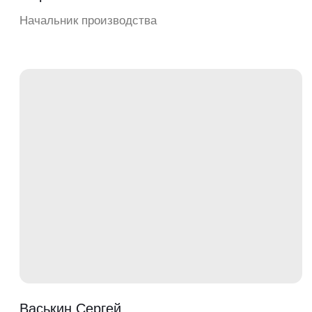
Наша гидравлическая система
не подбирается случайным образом,
а абсолютно рассчитана под уникальные
потребности каждой единицы техники
ОФИЦИАЛЬНАЯ ГАРАНТИЯ
—
ОДИН ГОД ИЛИ 1 000
МОТОЧАСОВ
Если что-то сломается по нашей вине
— заменим бесплатно за свой счёт на
территории завода. Или отправим
запчасти для замены.
Гарантия фиксируется в договоре.