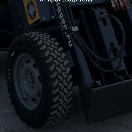
ПРОИЗВОДИМ ТЕХНИКУ,
РАЗРАБОТАННУЮ СПЕЦИАЛЬНО
ДЛЯ
РОССИЙСКИХ УСЛОВИЙ
И
ЗАДАЧ
НАША ЦЕЛЬ —