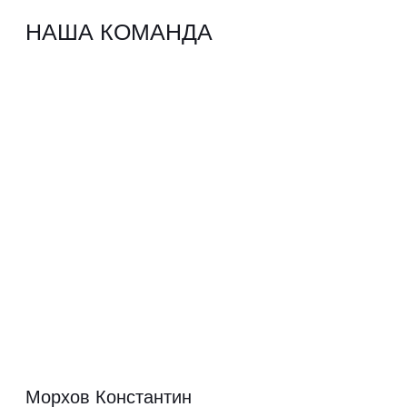
Обзор производства 2025
41:34
С НАМИ КОМФОРТНО,
БЕЗОПАСНО
И НАДЁЖНО