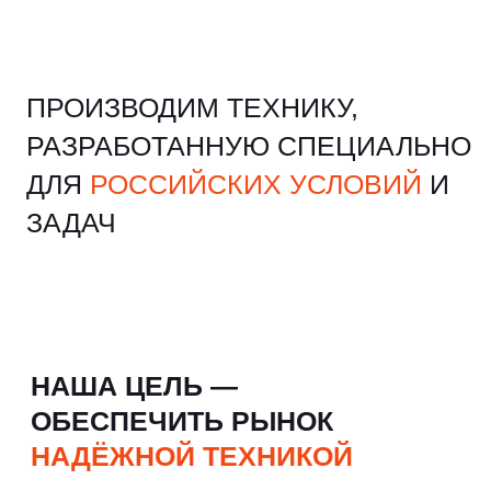
ОБЕСПЕЧИТЬ РЫНОК
НАДЁЖНОЙ ТЕХНИКОЙ
И заменить ушедшие импортные аналоги.
Работаем как с индивидуальными
заказами, так и стремимся удовлетворить
потребности массового сегмента рынка
ПЕРВЫЕ ШАГИ В ДЕЯТЕЛЬНОСТИ
СВЯЗАНЫ С ВЫПОЛНЕНИЕМ РАБОТ
ПО ГОРИЗОНТАЛЬНО-
НАПРАВЛЕННОМУ БУРЕНИЮ
Директор завода, Константин
Александрович, в прошлом работал на
производстве буровых машин.
Впоследствии он создал собственную