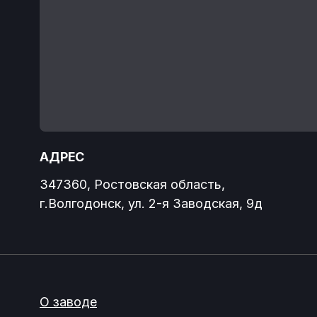
АДРЕС
ВРЕМЯ
347360, Ростовская область,
Понеде
г.Волгодонск, ул. 2-я Заводская, 9д
с 08:00
О заводе
Отзывы
Погрузчики
Контак
Новост