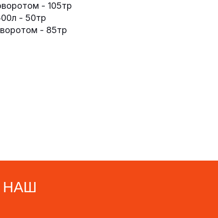
оворотом - 105тр
500л - 50тр
оворотом - 85тр
АШ