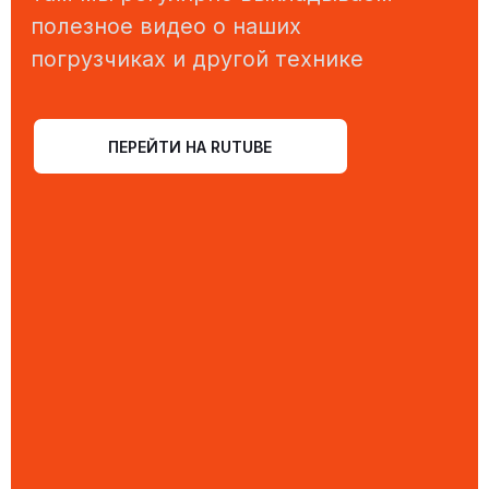
8 (800) 500-10-95
Телефон бесплатной горячей линии
8 (919) 878-46-76
Телефон отдела продаж
8 (988) 998-28-71
Телефон технического отдела
zavoddsb@gmail.com
Электронная почта
АДРЕС
347360, Ростовская область,
г.Волгодонск, ул. 2-я Заводская, 9д
ВРЕМЯ РАБОТЫ
Понедельник-пятница