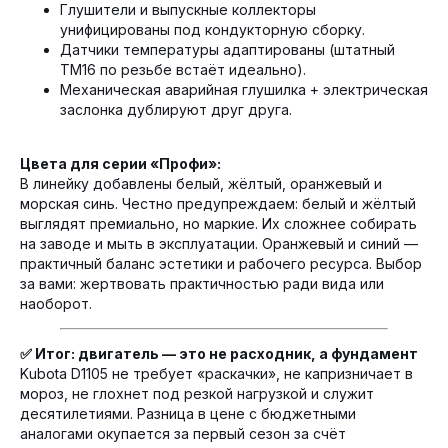
Глушители и выпускные коллекторы
погрузчиках и другой технике
унифицированы под кондукторную сборку.
Датчики температуры адаптированы (штатный
TM16 по резьбе встаёт идеально).
ПЕРЕЙТИ НА RUTUBE
Механическая аварийная глушилка + электрическая
заслонка дублируют друг друга.
Цвета для серии «Профи»:
В линейку добавлены белый, жёлтый, оранжевый и
морская синь. Честно предупреждаем: белый и жёлтый
выглядят премиально, но маркие. Их сложнее собирать
на заводе и мыть в эксплуатации. Оранжевый и синий —
практичный баланс эстетики и рабочего ресурса. Выбор
за вами: жертвовать практичностью ради вида или
наоборот.
✅ Итог: двигатель — это не расходник, а фундамент
Kubota D1105 не требует «раскачки», не капризничает в
мороз, не глохнет под резкой нагрузкой и служит
десятилетиями. Разница в цене с бюджетными
аналогами окупается за первый сезон за счёт