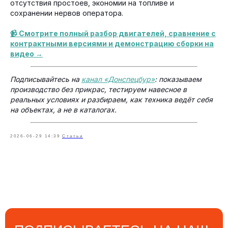
отсутствия простоев, экономии на топливе и
сохранении нервов оператора.
КОНТАКТЫ
📹 Смотрите полный разбор двигателей, сравнение с
контрактными версиями и демонстрацию сборки на
8 (800) 500-10-95
видео →
Телефон бесплатной горячей линии
Подписывайтесь на
канал «Донспецбур»
: показываем
8 (919) 878-46-76
производство без прикрас, тестируем навесное в
Телефон отдела продаж
реальных условиях и разбираем, как техника ведёт себя
на объектах, а не в каталогах.
8 (988) 998-28-71
Телефон технического отдела
2026-06-29 14:39
Статьи
zavoddsb@gmail.com
Электронная почта
АДРЕС
347360, Ростовская область,
г.Волгодонск, ул. 2-я Заводская, 9д