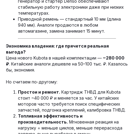
генератор и стартер Denso обеспечивают
стабильную работу электроники даже при низких
температурах.
Приводной ремень — стандартный 10 мм (длина
940 мм). Аналоги продаются в любом
автомагазине, замена занимает 15 минут.
Экономика владения: где прячется реальная
выгода?
Цена нового Kubota в нашей комплектации —
~280 000
₽
. Китайские аналоги дешевле на 50–100 тыс. ₽. Казалось
бы, экономия.
Но считаем по-другому:
Простои и ремонт.
Картридж ТНВД для Kubota
стоит ~40 000 ₽ и меняется за час. У китайских
моторов часто требуется поиск специфических
запчастей, подгонка креплений, калибровка ТНВД.
Топливная эффективность и
производительность.
Мгновенная реакция на
нагрузку = меньше циклов, меньше перерасхода
топлива, выше выработка в смену.