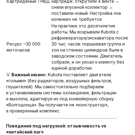
Картриджный ТНВД
картридж: открутили 4 винта →
сняли впускной коллектор →
поставили новый. Настройка «на
коленке» не требуется.
На практике это десятилетия
работы. Мы вскрывали Kubota с
рефрижератора/экскаватора после
Ресурс ~30 000
30 тыс. часов: поршневая группа и
моточасов
хон на стенках цилиндров были в
заводском состоянии. Двигатель
собрали, и он уехал к клиенту без
единой доработки.
💡
Важный нюанс:
Kubota поставляет двигатели
«голыми» (без радиаторов, воздушных фильтров,
глушителей). Мы самостоятельно подбираем
и устанавливаем системы охлаждения, фильтрации
и выхлопа, адаптируя их под конвейерную сборку
«Волгодонца». Вы получаете не «конструктор»,
а проверенный комплекс.
Поведение под нагрузкой: отзывчивость vs
«китайский лаг»