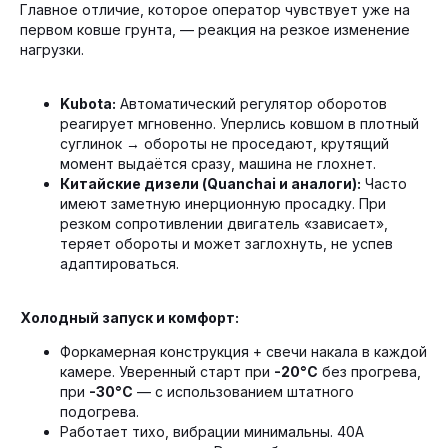
Главное отличие, которое оператор чувствует уже на
первом ковше грунта, — реакция на резкое изменение
нагрузки.
Kubota:
Автоматический регулятор оборотов
реагирует мгновенно. Уперлись ковшом в плотный
суглинок → обороты не проседают, крутящий
момент выдаётся сразу, машина не глохнет.
Китайские дизели (Quanchai и аналоги):
Часто
имеют заметную инерционную просадку. При
резком сопротивлении двигатель «зависает»,
теряет обороты и может заглохнуть, не успев
адаптироваться.
Холодный запуск и комфорт:
Форкамерная конструкция + свечи накала в каждой
камере. Уверенный старт при
-20°C
без прогрева,
при
-30°C
— с использованием штатного
подогрева.
Работает тихо, вибрации минимальны. 40А