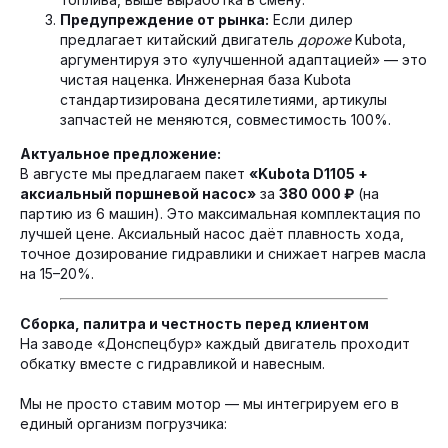
Предупреждение от рынка:
Если дилер
предлагает китайский двигатель
дороже
Kubota,
аргументируя это «улучшенной адаптацией» — это
чистая наценка. Инженерная база Kubota
стандартизирована десятилетиями, артикулы
запчастей не меняются, совместимость 100%.
Актуальное предложение:
В августе мы предлагаем пакет
«Kubota D1105 +
аксиальный поршневой насос»
за
380 000 ₽
(на
партию из 6 машин). Это максимальная комплектация по
лучшей цене. Аксиальный насос даёт плавность хода,
точное дозирование гидравлики и снижает нагрев масла
на 15–20%.
ПОДПИСЫВАЕТЕСЬ НА НАШ
Сборка, палитра и честность перед клиентом
На заводе «Донспецбур» каждый двигатель проходит
RUTUBE-КАНАЛ
обкатку вместе с гидравликой и навесным.
Мы не просто ставим мотор — мы интегрируем его в
Там мы регулярно выкладываем
единый организм погрузчика:
полезное видео о наших