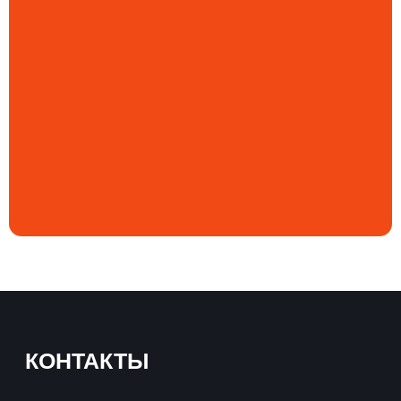
Завод спецтехники Донспецбур
Согласие на обработку файлов cookies
Согласие на получение
информационных и рекламных
рассылок
О заводе
Отзывы
Погрузчики
Контакты
Новости
Политика конфиденциальности
Согласие на обработку персональных данных
Разработка сайта