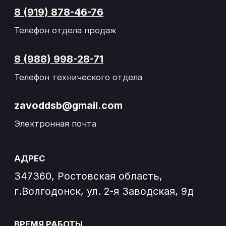
Завод спецтехники Донспецбур