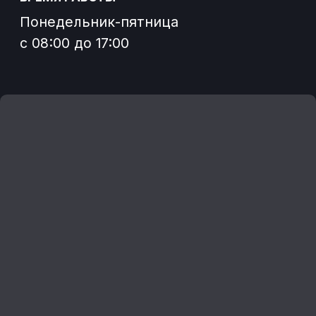
Согласие на обработку файлов cookies
Согласие на получение
информационных и рекламных
рассылок
О заводе
Отзывы
Погрузчики
Контакты
Новости
Политика конфиденциальности
Согласие на обработку персональных данных
Разработка сайта