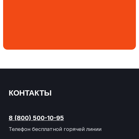
8 (800) 500-10-95
Телефон бесплатной горячей линии
8 (919) 878-46-76
Телефон отдела продаж
8 (988) 998-28-71
Телефон технического отдела
zavoddsb@gmail.com
Электронная почта
АДРЕС
347360, Ростовская область,
г.Волгодонск, ул. 2-я Заводская, 9д
ВРЕМЯ РАБОТЫ
Понедельник-пятница
с 08:00 до 17:00